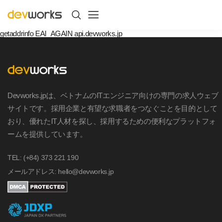
getaddrinfo EAI_AGAIN api.devworks.jp
Devworks.jpは、ベトナムのITエンジニア向けの専門の求人ウェブ
サイトです。採用企業と有望な求職者をつなぐことを目的として
おり、優れたIT人材を探し、採用するための便利なプラットフォ
ームを提供しています。
TEL: (+84) 373 221 190
メールアドレス: hello@devworks.jp