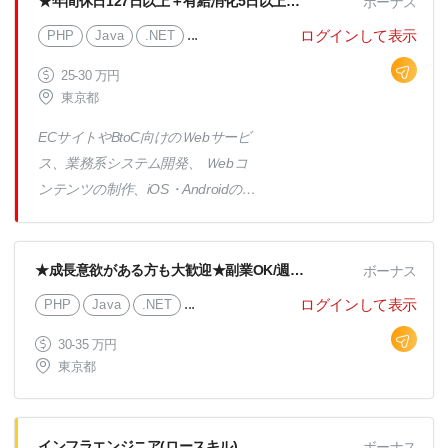
★年間休日127日以上＋有給消化5日以上！！★交通費全額支給 / 副業OK / 完全週休2日制【PG募集】
ボーナス
ースを作成し、UATテストを組織
生産性と効率の向上 ・アップデー
...
ログインして表示
PHP
Java
.NET
し、促進し、テスト結果を追跡し、
トや機能の確認 ・新機能等の構成
スクラムマスターやアジャイルチー
計画 ・テストプロセスにおける計
25-30 万円
ムと協力して問題を解決する。 ・
東京都
画の自動化 ・プロジェクト計画を
必要に応じて、外部の利害関係者、
実行するために、クロスチームと共
ECサイトやBtoC向けのＷebサービ
リーダー、および他のチームに対し
にアジャイル環境で働く ・ウェブ
ス、業務系システム開発、 Ｗebコ
てチームを代表し、チームの連携と
やアプリケーションの内容を調査
ンテンツの制作、iOS・Androidのア
進捗状況の理解を確保する。 ・ア
し、バグを分析する ・その他、必
プリ開発及び各種テストなど、 ご
ジャイルプログラムをサポートし、
要に応じた関連業務
希望やスキル感などをしっかりお伺
チームがエンタープライズアジャイ
いしながら業務をお任せ！ スキル
★成長意欲がある方も大歓迎★副業OK/週半分リモート可能 / 年間休日127日以上＋有給消化5日以上 / 交通費全額支給～ SE募集 ～
ボーナス
ル標準に従うようにする。アジャイ
アップや上流工程、将来はマネージ
ルプロセスの強化についてプログラ
...
ログインして表示
PHP
Java
.NET
メントへのチャレンジなど大歓迎で
ムにフィードバックを提供する。
す♪ ※プロジェクト比率※ 受託プロ
30-35 万円
・変化を推進し、新しいアイデアの
東京都
ジェクト 20％ 客先プロジェク
実装を効果的に管理する。 ・目標
ト 80％ →内客先常駐は50％（フ
を達成するためにチームを調整し、
ル常駐、フルリモート、半分リモー
動機付ける能力 ・より早く、より
インフラエンジニア(ロースキル)
ボーナス