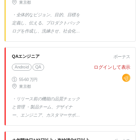
データ変換ツール構築 【開発環境
東京都
ト 20％ 客先プロジェクト 80％
例】 Java PHP C# .net など 【自社
→内客先常駐は50％（フル常駐、フ
・全体的なビジョン、目的、目標を
サービス】 システム開発・ICT導入
ルリモート、半分リモートと働き方
定義し、伝える。プロダクトバック
における受託事例紹介サイト
はプロジェクトによります） 【プ
ログを作成し、洗練させ、社会化
『FALCON』 受託開発会社向けマッ
ロジェクト例】 フルクラウド化
し、優先順位をつける。 ・チーム
チングサービス『SIPS』
（SaaS）オンプレ→クラウド移行
からのフィードバックに基づき、新
自治体向け企業マッチングサイト構
製品、新機能、新サービスを説明し
QAエンジニア
ボーナス
築 医療従事者向け情報データベー
詳細化するユーザーストーリーや成
ログインして表示
Android
QA
ス構築 交通機関向けアンケートサ
果物を作成、所有、改善し、チーム
イト構築 マーケティング会社向け
と共に受け入れ基準を作成し、スト
55-60 万円
データ変換ツール構築 【開発環境
東京都
ーリーが完成したら受け入れる。
例】 Java PHP C# .net など 【自社
・機能横断的なチーム関係の維持
・リリース前の機能の品質チェック
サービス】 システム開発・ICT導入
・アジャイルチームの成熟度、パフ
と管理 ・製品チーム、デザイナ
における受託事例紹介サイト
ォーマンス、成長に貢献する。 ・
ー、エンジニア、カスタマーサポー
『FALCON』 受託開発会社向けマッ
スクラムチームと日々協力し、スト
トチームと協力して、品質チェック
チングサービス『SIPS』
ーリーとバグを洗練、改善、実装の
と管理を確立し、実行する。 ・新
ために受け入れる。 ・UATテストケ
しいプロセス作成におけるチームの