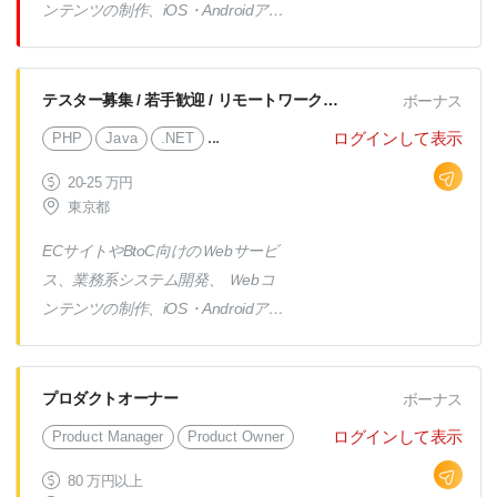
モートと働き方はプロジェクトによ
ンテンツの制作、iOS・Androidアプ
ります） 【プロジェクト例】 フル
リの各種テストなど、 ご希望やス
クラウド化（SaaS）オンプレ→ク
キル感などをしっかりお伺いしなが
ラウド移行 自治体向け企業マッチ
ら業務をお任せ！ 開発へのスキル
テスター募集 / 若手歓迎 / リモートワーク導入中 / 年間休日127日以上
ボーナス
ングサイト構築 医療従事者向け情
アップやテスト設計・上流工程への
...
ログインして表示
PHP
Java
.NET
報データベース構築 交通機関向け
チャレンジなど大歓迎です♪ ※プロ
アンケートサイト構築 マーケティ
ジェクト比率※ 受託プロジェク
20-25 万円
ング会社向けデータ変換ツール構築
東京都
ト 20％ 客先プロジェクト 80％
【開発環境例】 Java PHP C# .net
→内客先常駐は50％（フル常駐、フ
ECサイトやBtoC向けのＷebサービ
など 【自社サービス】 システム開
ルリモート、半分リモートと働き方
ス、業務系システム開発、 Ｗebコ
発・ICT導入における受託事例紹介
はプロジェクトによります） 【プ
ンテンツの制作、iOS・Androidアプ
サイト『FALCON』 受託開発会社向
ロジェクト例】 フルクラウド化
リの各種テストなど、 ご希望やス
けマッチングサービス『SIPS』
（SaaS）オンプレ→クラウド移行
キル感などをしっかりお伺いしなが
自治体向け企業マッチングサイト構
ら業務をお任せ！ 開発へのスキル
プロダクトオーナー
ボーナス
築 医療従事者向け情報データベー
アップやテスト設計・上流工程への
ログインして表示
Product Manager
Product Owner
ス構築 交通機関向けアンケートサ
チャレンジなど大歓迎です♪ ※プロ
イト構築 マーケティング会社向け
ジェクト比率※ 受託プロジェク
80 万円以上