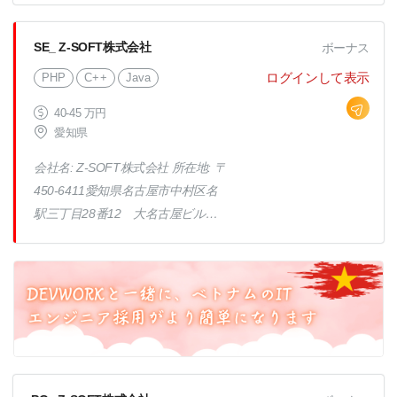
SE_ Z-SOFT株式会社
ボーナス
ログインして表示
PHP
C++
Java
40-45 万円
愛知県
会社名: Z-SOFT株式会社 所在地: 〒
450-6411愛知県名古屋市中村区名
駅三丁目28番12 大名古屋ビルヂ
ング11階 事業内容: システムインテ
グレーション、システム開発 選考
方法: 書類選考→面接（1～2回）→
研修→内定