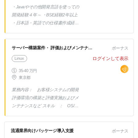
ュリティ・ガバナンスの強化 ・IAM
・Javaやその他開発言語を使っての
ポリシー・アクセス管理 ・Amazon
開発経験４年～ ・BSE経験2年以上
GuardDuty, Inspector,
・日本語・英語での仕様書作成経験
CloudWatch などを活用した監視・
2年以上 ・勤怠に一切問題ない方 ・
運用 ・コスト最適化・パフォーマ
単体テスト～受け入れ試験まで経験
ンスチューニング ・社内開発チー
をお持ちの方 ・英語と日本語が流
サーバー構築案件・ 評価およびメンテナンス
ボーナス
ムとの連携・技術支援 ・AWSのベ
暢（N2以上)の方
ストプラクティスの提案・実装
ログインして表示
Linux
35-40 万円
東京都
業務内容： お客様システムの開発
評価環境の構築と評価実施およびメ
ンテナンスなど スキル ： OS/ミ
ドル WindowsServer、Linux、
VMware ESXi、他 NW機器 ：
IX-2235、RTX1210、他 その
流通業界向けパッケージ導入支援
ボーナス
他 ： 開発チームが海外でありリ