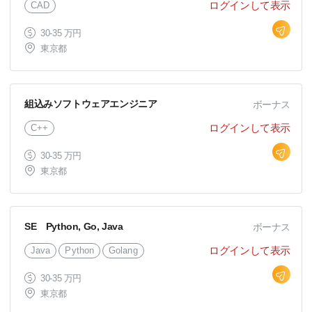
ログインして表示
CAD
た問い合わせ機能の開発を担当いた
だきます。 ※APIと管理画面の実装
30-35 万円
東京都
が中心の予定
組込みソフトウェアエンジニア
ボーナス
ログインして表示
C++
30-35 万円
東京都
SE Python, Go, Java
ボーナス
ログインして表示
Java
Python
Golang
30-35 万円
東京都