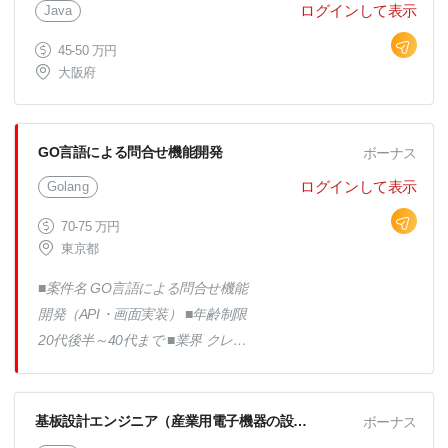
ログインして表示
Java
リースが遅れて深夜作業もあり（シ
フト勤務の際の宿泊時のホテル代は
45-50 万円
大阪府
実費精算）
GO言語による問合せ機能開発
ボーナス
ログインして表示
Golang
70-75 万円
東京都
■案件名 GO言語による問合せ機能
開発（API・画面実装） ■年齢制限
20代後半～40代まで ■業界 クレジ
ットカード系 ■業務内容 クレジット
カード会社が運用する複数のポイン
トモール事業に関する 新規機能の
基板設計エンジニア（産業用電子機器の設計開発）
ボーナス
開発を進めている中で、 Goを使っ