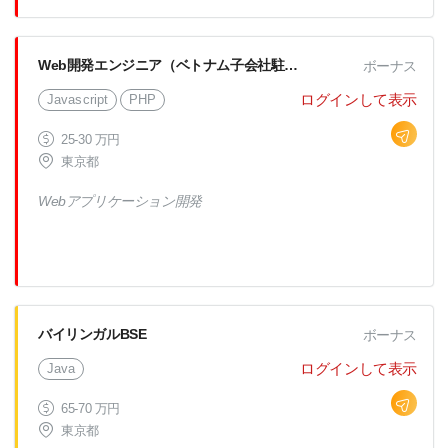
るチームからの募集です。 現在、
開発業務の効率化とセキュリティ強
化を目的として、AWSを活用した開
Web開発エンジニア（ベトナム子会社駐在）
ボーナス
発環境の最適化を進めています。
ログインして表示
Javascript
PHP
チームメンバーや開発チーム担当者
と連携しながら、設計・構築・運用
25-30 万円
東京都
までを一貫して担う事の出来るエン
ジニアを募集します。 ■ 業務内容
Webアプリケーション開発
・AWSを活用した開発環境の設計・
構築・運用 ・CI/CDパイプラインの
構築（CodePipeline, GitLab CI/CD,
Terraform など） ・インフラのコー
ド化（IaC: Terraform, ansible な
バイリンガルBSE
ボーナス
ど） ・コンテナ環境の整備（ECS,
ログインして表示
Java
Docker など） ・開発者向け環境
（VPC, IAM, Secrets Manager な
65-70 万円
ど）の整備・管理 ・クラウドセキ
東京都