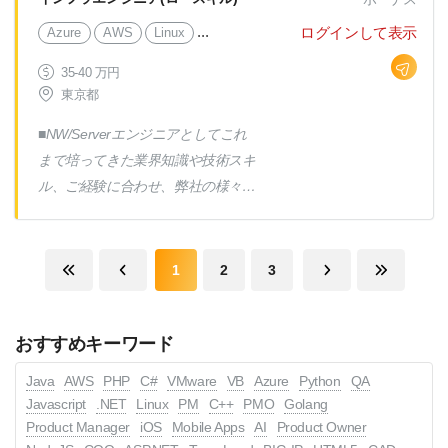
トと働き方はプロジェクトによりま
高い確率で目標を達成するためのプ
す） 【プロジェクト例】 フルクラ
...
ログインして表示
Azure
AWS
Linux
ロセスの最適化と再設計の機会を特
ウド化（SaaS）オンプレ→クラウ
定する。 ・部門横断的なチームと
35-40 万円
ド移行 自治体向け企業マッチング
連携し、ワークフローと要件の構
東京都
サイト構築 医療従事者向け情報デ
築、優先順位付け、定義を行う。
ータベース構築 交通機関向けアン
■NW/Serverエンジニアとしてこれ
・ユーザープロジェクトと社内イニ
ケートサイト構築 マーケティング
まで培ってきた業界知識や技術スキ
シアティブの両方で、組織全体にチ
会社向けデータ変換ツール構築
ル、ご経験に合わせ、弊社の様々な
ームアプローチを強化する ・組織
【揮発環境例】 Java PHP C# .net
業界、フェイズの案件にアサインし
内のあらゆるレベルのチームメンバ
など 【自社サービス】 システム開
て頂きます。 ※将来的には、より
ーをサポートし、意見を求める ・
発・ICT導入における受託事例紹介
上流工程へのキャリアアップも見据
ダイナミックでチームワークとコラ
1
2
3
サイト『FALCON』 受託開発会社向
えて成長して頂きます。 ~プロジェ
ボレーションの精神を生み出す ・
けマッチングサービス『SIPS』
クト例~ 保険会社向けインフラ基盤
顧客満足度を高め、関係を深める方
おすすめキーワード
再構築(Linux、VMware、
法を継続的に定義する
OpenStack) 金融系ネットワークイ
Java
AWS
PHP
C#
VMware
VB
Azure
Python
QA
ンフラ基盤の設計 ・構築(Catalyt、
Javascript
.NET
Linux
PM
C++
PMO
Golang
Cisco、Juniper、BIG-IP) 流通系シス
Product Manager
iOS
Mobile Apps
AI
Product Owner
テムリプレースに伴うサーバー構築