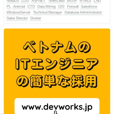
NodeJS
COO
ASP.NET
TeamLead
BIG-IP
HTML5
CAD
(AWS、WindowsServer) 通信キャリ
PL
Android
CTO
Data Mining
CIO
Firewall
Salesforce
WindowsServer
Technical Manager
Database Adminnistrator
ア向けネットワークセキュリティ構
Sales Director
Docker
築(Firewall、FortiGate) 官公庁向け
サーバのリプレースサポート、運用
設計(Windows、Cisco) 証券系イン
フラ基盤設計(Linux、AWS) <プロジ
ェクト参画までの流れ> 1各営業が
参画するプロジェクト候補を獲得 2
営業マネージャー指揮のもと、案件
選抜会議を実施 ※案件を持ち寄
り、エンジニアが一番自分のキャリ
アに近づけて、 会社が定める条件
に近いプロジェクトはどれかを選抜
する 3エンジニアと営業が面談 ※今
までの経歴や今後の方向性を確認す
る 4お客様やプロジェクトメンバー
と顔合わせを実施し、参画するプロ