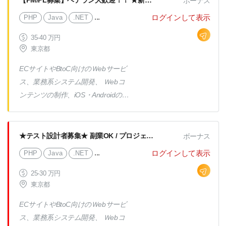
【PM/PL募集】ベテラン大歓迎！！ ★新規事業で活躍できるチャンス★ Webシステム
ボーナス
...
ログインして表示
PHP
Java
.NET
35-40 万円
東京都
ECサイトやBtoC向けのＷebサービ
ス、業務系システム開発、 Ｗebコ
ンテンツの制作、iOS・Androidのア
プリ開発及び各種テストなど、 ご
希望やスキル感などをしっかりお伺
いしながら業務をお任せ！ 今まで
★テスト設計者募集★ 副業OK / プロジェクト立ち上げに携われるかも！ / 外国籍メンバー在籍中
ボーナス
のご経験で活躍頂いたり、 さらな
...
ログインして表示
PHP
Java
.NET
るステージへのチャレンジなど大歓
迎です♪ ※プロジェクト比率※ 受託
25-30 万円
東京都
プロジェクト 20％ 客先プロジェ
クト 80％ →内客先常駐は50％
ECサイトやBtoC向けのＷebサービ
（フル常駐、フルリモート、半分リ
ス、業務系システム開発、 Ｗebコ