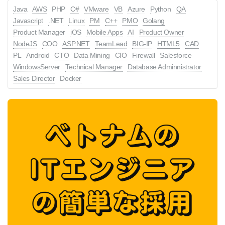
Java
AWS
PHP
C#
VMware
VB
Azure
Python
QA
Javascript
.NET
Linux
PM
C++
PMO
Golang
Product Manager
iOS
Mobile Apps
AI
Product Owner
NodeJS
COO
ASP.NET
TeamLead
BIG-IP
HTML5
CAD
PL
Android
CTO
Data Mining
CIO
Firewall
Salesforce
WindowsServer
Technical Manager
Database Adminnistrator
Sales Director
Docker