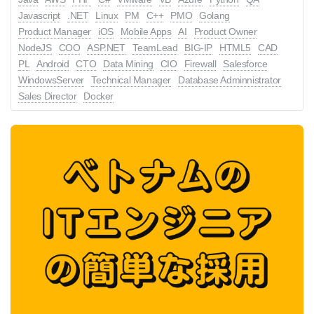
Javascript
.NET
Linux
PM
C++
PMO
Golang
Product Manager
iOS
Mobile Apps
AI
Product Owner
NodeJS
COO
ASP.NET
TeamLead
BIG-IP
HTML5
CAD
PL
Android
CTO
Data Mining
CIO
Firewall
Salesforce
WindowsServer
Technical Manager
Database Adminnistrator
Sales Director
Docker