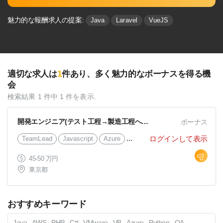
魅力的な報酬求人の提案:
Java
Laravel
VueJS
1
適切な求人は
件あり、多く魅⼒的なボーナスを得る機
会
検索結果 1 件中 1 件を表示.
開発エンジニア(テスト工程→製造工程へのスキルアップ希望)
ボーナス
...
ログインして表示
TeamLead
Javascript
Azure
45-50 万円
東京都
おすすめキーワード
Java
AWS
PHP
C#
VMware
VB
Azure
Python
QA