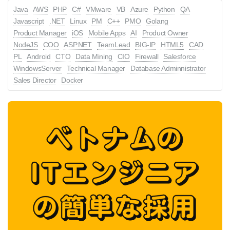
Java
AWS
PHP
C#
VMware
VB
Azure
Python
QA
Javascript
.NET
Linux
PM
C++
PMO
Golang
Product Manager
iOS
Mobile Apps
AI
Product Owner
NodeJS
COO
ASP.NET
TeamLead
BIG-IP
HTML5
CAD
PL
Android
CTO
Data Mining
CIO
Firewall
Salesforce
WindowsServer
Technical Manager
Database Adminnistrator
Sales Director
Docker