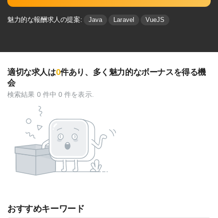
魅力的な報酬求人の提案:
Java
Laravel
VueJS
0
適切な求人は
件あり、多く魅⼒的なボーナスを得る機
会
検索結果 0 件中 0 件を表示.
おすすめキーワード