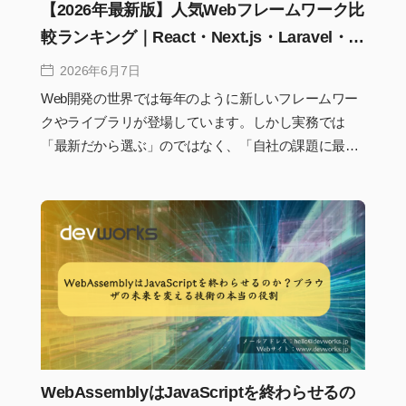
【2026年最新版】人気Webフレームワーク比
較ランキング｜React・Next.js・Laravel・
FastAPIは本当に選ぶべきなのか？
2026年6月7日
Web開発の世界では毎年のように新しいフレームワー
クやライブラリが登場しています。しかし実務では
「最新だから選ぶ」のではなく、「自社の課題に最適
だから選ぶ」ことが重要です。2026年はAI開発の普
及、Edge Computingの拡大、SEO要件の高度化によっ
て、フレームワーク選定の基準そのものが変わり始め
ています。本記事では現在の市場動向を踏まえなが
ら、フロントエンド・バックエンド双方の人気フレー
ムワークを比較し、どの技術が今後も価値を持ち続け
るのかを実務視点で解説します。
WebAssemblyはJavaScriptを終わらせるの