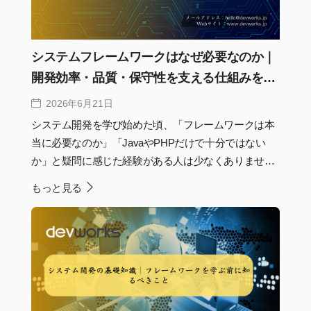
システムフレームワークはなぜ必要なのか｜
開発効率・品質・保守性を支える仕組みを解
説
2026年6月21日
システム開発を学び始めた頃、「フレームワークは本
当に必要なのか」「JavaやPHPだけで十分ではない
か」と疑問に感じた経験がある人は少なくありませ
ん。実際、小規模なツールであればフレームワークな
もっと見る
しでも開発できます。しかし、開発規模が大きくな
り、複数人で保守を続けることを考えると、共通ルー
ルや再利用可能な仕組みがなければ品質を維持するこ
とは難しくなります。現在、多くのシステム開発でフ
レームワークが採用されているのは、単に開発を楽に
するためではなく、長期的な保守や品質を支える土台
として重要な役割を果たしているためです。