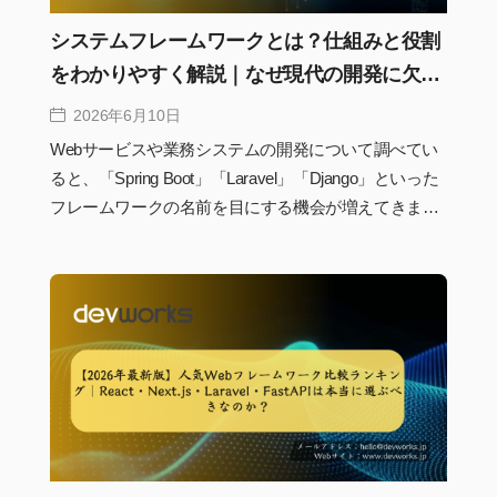
システムフレームワークとは？仕組みと役割
をわかりやすく解説｜なぜ現代の開発に欠か
せないのか
2026年6月10日
Webサービスや業務システムの開発について調べてい
ると、「Spring Boot」「Laravel」「Django」といった
フレームワークの名前を目にする機会が増えてきま
す。しかし、「そもそもフレームワークとは何なの
か」「プログラミング言語だけでは開発できないの
か」と疑問に感じる人も少なくありません。実際、現
代のシステム開発においてフレームワークは単なる便
利ツールではなく、開発効率や品質、保守性を支える
重要な基盤となっています。この記事では、システム
フレームワークの基本的な仕組みからライブラリとの
違い、システム開発における役割、代表的なフレーム
ワークまでをわかりやすく解説します。