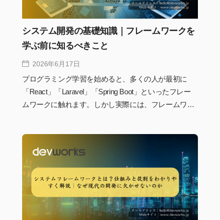
システム開発の基礎知識｜フレームワークを
学ぶ前に知るべきこと
2026年6月17日
プログラミング学習を始めると、多くの人が最初に
「React」「Laravel」「Spring Boot」といったフレー
ムワークに触れます。しかし実際には、フレームワー
クだけを学んでもシステム開発の全体像は見えてきま
せん。なぜデータベースが必要なのか、APIはどのよ
うに動いているのか、フロントエンドとバックエンド
はどう連携しているのか。こうした基礎を理解してい
るかどうかで、その後の学習効率や設計力は大きく変
わります。本記事では、フレームワークを学ぶ前に押
さえておきたいシステム開発の基礎知識を、初心者に
もわかりやすく整理して解説します。