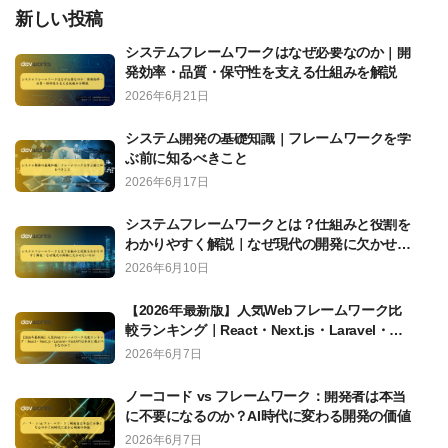
新しい投稿
システムフレームワークはなぜ必要なのか｜開
発効率・品質・保守性を支える仕組みを解説
2026年6月21日
システム開発の基礎知識｜フレームワークを学
ぶ前に知るべきこと
2026年6月17日
システムフレームワークとは？仕組みと役割を
わかりやすく解説｜なぜ現代の開発に欠かせな
いのか
2026年6月10日
【2026年最新版】人気Webフレームワーク比
較ランキング｜React・Next.js・Laravel・
FastAPIは本当に選ぶべきなのか？
2026年6月7日
ノーコード vs フレームワーク：開発者は本当
に不要になるのか？AI時代に変わる開発の価値
2026年6月7日