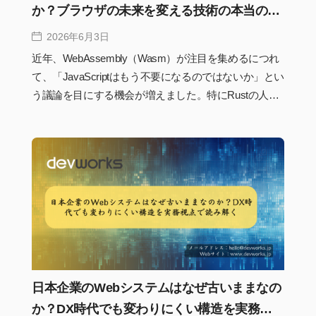
か？ブラウザの未来を変える技術の本当の役
割
2026年6月3日
近年、WebAssembly（Wasm）が注目を集めるにつれ
て、「JavaScriptはもう不要になるのではないか」とい
う議論を目にする機会が増えました。特にRustの人気
上昇やブラウザ上で動作する高性能アプリケーション
の登場によって、WebAssemblyは次世代Web技術の中
心として語られることも少なくありません。しかし実
際の開発現場では、WebAssemblyはJavaScriptを置き
換える存在ではなく、それぞれ異なる役割を担う技術
として発展しています。本記事では、WebAssemblyの
仕組みや実際の活用事例、AI時代との関係性を整理し
ながら、「JavaScript終了論」の真実を実務視点で解説
します。
日本企業のWebシステムはなぜ古いままなの
か？DX時代でも変わりにくい構造を実務視