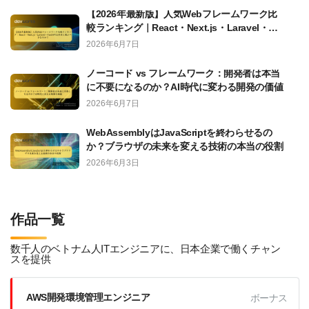
【2026年最新版】人気Webフレームワーク比
較ランキング｜React・Next.js・Laravel・
FastAPIは本当に選ぶべきなのか？
2026年6月7日
ノーコード vs フレームワーク：開発者は本当
に不要になるのか？AI時代に変わる開発の価値
2026年6月7日
WebAssemblyはJavaScriptを終わらせるの
か？ブラウザの未来を変える技術の本当の役割
2026年6月3日
作品一覧
数千人のベトナム人ITエンジニアに、日本企業で働くチャン
スを提供
AWS開発環境管理エンジニア
ボーナス