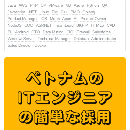
Java
AWS
PHP
C#
VMware
VB
Azure
Python
QA
Javascript
.NET
Linux
PM
C++
PMO
Golang
Product Manager
iOS
Mobile Apps
AI
Product Owner
NodeJS
COO
ASP.NET
TeamLead
BIG-IP
HTML5
CAD
PL
Android
CTO
Data Mining
CIO
Firewall
Salesforce
WindowsServer
Technical Manager
Database Adminnistrator
Sales Director
Docker