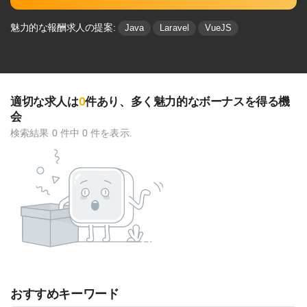
魅力的な報酬求人の提案:
Java
Laravel
VueJS
0
適切な求人は
件あり、多く魅⼒的なボーナスを得る機
会
検索結果 0 件中 0 件を表示.
おすすめキーワード