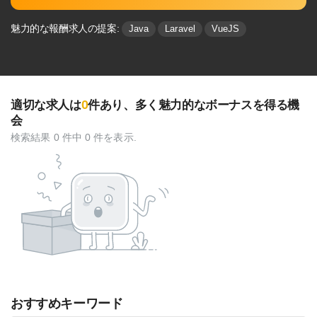
魅力的な報酬求人の提案:
Java
Laravel
VueJS
0
適切な求人は
件あり、多く魅⼒的なボーナスを得る機
会
検索結果 0 件中 0 件を表示.
おすすめキーワード