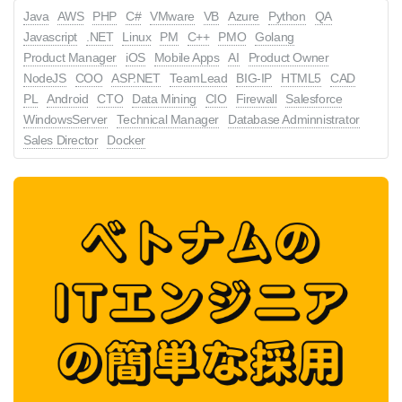
Java
AWS
PHP
C#
VMware
VB
Azure
Python
QA
Javascript
.NET
Linux
PM
C++
PMO
Golang
Product Manager
iOS
Mobile Apps
AI
Product Owner
NodeJS
COO
ASP.NET
TeamLead
BIG-IP
HTML5
CAD
PL
Android
CTO
Data Mining
CIO
Firewall
Salesforce
WindowsServer
Technical Manager
Database Adminnistrator
Sales Director
Docker