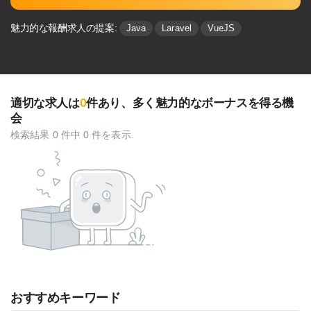
魅力的な報酬求人の提案:
Java
Laravel
VueJS
0
適切な求人は
件あり、多く魅⼒的なボーナスを得る機
会
検索結果 0 件中 0 件を表示.
おすすめキーワード