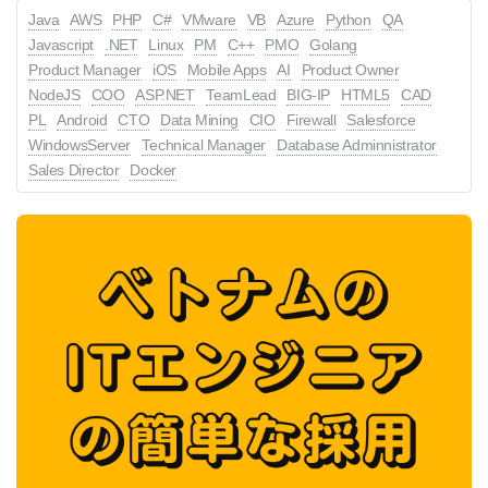
Java
AWS
PHP
C#
VMware
VB
Azure
Python
QA
Javascript
.NET
Linux
PM
C++
PMO
Golang
Product Manager
iOS
Mobile Apps
AI
Product Owner
NodeJS
COO
ASP.NET
TeamLead
BIG-IP
HTML5
CAD
PL
Android
CTO
Data Mining
CIO
Firewall
Salesforce
WindowsServer
Technical Manager
Database Adminnistrator
Sales Director
Docker