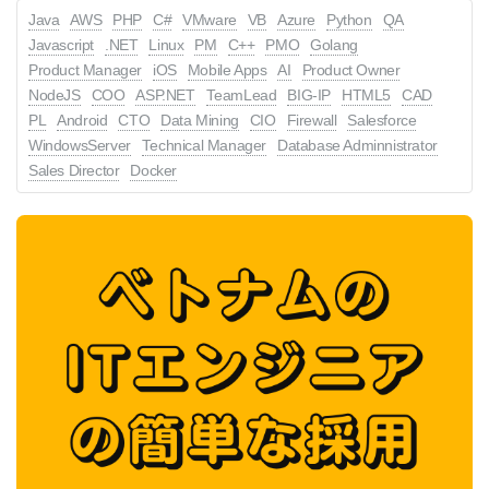
Java
AWS
PHP
C#
VMware
VB
Azure
Python
QA
Javascript
.NET
Linux
PM
C++
PMO
Golang
Product Manager
iOS
Mobile Apps
AI
Product Owner
NodeJS
COO
ASP.NET
TeamLead
BIG-IP
HTML5
CAD
PL
Android
CTO
Data Mining
CIO
Firewall
Salesforce
WindowsServer
Technical Manager
Database Adminnistrator
Sales Director
Docker