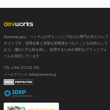
の登場によって、WebAssemblyは次世代Web技術の中
心として語られることも少なくありません。しかし実
際の開発現場では、WebAssemblyはJavaScriptを置き
換える存在ではなく、それぞれ異なる役割を担う技術
として発展しています。本記事では、WebAssemblyの
Devworks.jpは、ベトナムのITエンジニア向けの専門の求人ウェブ
仕組みや実際の活用事例、AI時代との関係性を整理し
サイトです。採用企業と有望な求職者をつなぐことを目的として
ながら、「JavaScript終了論」の真実を実務視点で解説
おり、優れたIT人材を探し、採用するための便利なプラットフォ
します。
ームを提供しています。
TEL: (+84) 373 221 190
メールアドレス: hello@devworks.jp