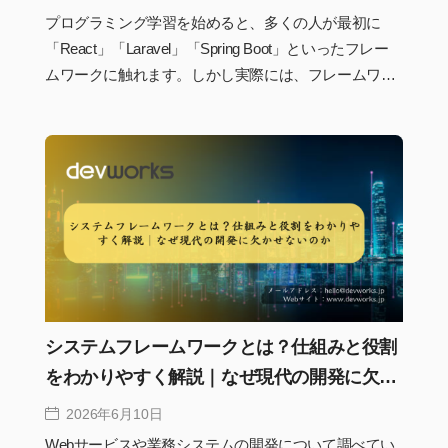
プログラミング学習を始めると、多くの人が最初に
「React」「Laravel」「Spring Boot」といったフレー
ムワークに触れます。しかし実際には、フレームワー
クだけを学んでもシステム開発の全体像は見えてきま
せん。なぜデータベースが必要なのか、APIはどのよ
うに動いているのか、フロントエンドとバックエンド
はどう連携しているのか。こうした基礎を理解してい
るかどうかで、その後の学習効率や設計力は大きく変
わります。本記事では、フレームワークを学ぶ前に押
さえておきたいシステム開発の基礎知識を、初心者に
もわかりやすく整理して解説します。
システムフレームワークとは？仕組みと役割
をわかりやすく解説｜なぜ現代の開発に欠か
せないのか
2026年6月10日
Webサービスや業務システムの開発について調べてい