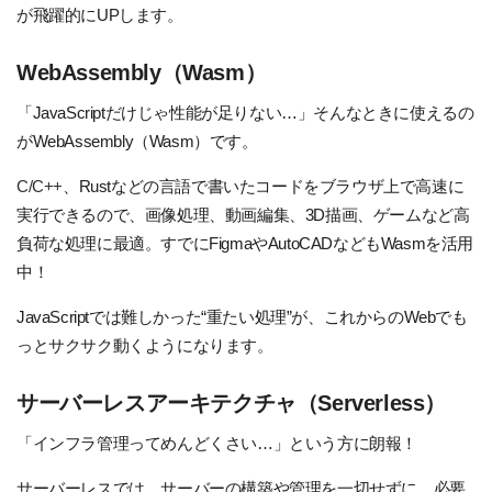
が飛躍的にUPします。
WebAssembly（Wasm）
「JavaScriptだけじゃ性能が足りない…」そんなときに使えるの
がWebAssembly（Wasm）です。
C/C++
、Rustなどの言語で書いたコードをブラウザ上で高速に
実行できるので、画像処理、動画編集、3D描画、ゲームなど高
負荷な処理に最適。すでにFigmaやAutoCADなどもWasmを活用
中！
JavaScriptでは難しかった“重たい処理”が、これからのWebでも
っとサクサク動くようになります。
サーバーレスアーキテクチャ（Serverless）
「インフラ管理ってめんどくさい…」という方に朗報！
サーバーレスでは、サーバーの構築や管理を一切せずに、必要