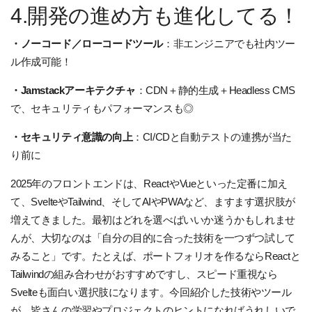
4.開発の進め方も進化してる！
・ノーコード／ローコードツール
：非エンジニアでも社内ツー
ル作成可能！
・Jamstackアーキテクチャ
：CDN＋静的生成＋Headless CMS
で、セキュリティもパフォーマンスも◎
・セキュリティ意識の向上
：CI/CDと自動テストの連携が当た
り前に
2025年のフロントエンドは、ReactやVueといった定番に加え
て、SvelteやTailwind、そしてAIやPWAなど、ますます選択肢が
増えてきました。最初はどれを選べばいいか迷うかもしれませ
んが、大切なのは「自分の目的に合った技術を一つずつ試して
みること」です。たとえば、ポートフォリオを作るならReactと
Tailwindの組み合わせがおすすめですし、スピード重視なら
Svelteも面白い選択肢になります。今回紹介した技術やツール
が、皆さんの学習やプロジェクトのヒントになればうれしいで