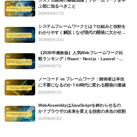
システム開発の基礎知識｜フレームワークを学
ぶ前に知るべきこと
2026年6月17日
システムフレームワークとは？仕組みと役割を
わかりやすく解説｜なぜ現代の開発に欠かせな
いのか
2026年6月10日
【2026年最新版】人気Webフレームワーク比
較ランキング｜React・Next.js・Laravel・
FastAPIは本当に選ぶべきなのか？
2026年6月7日
ノーコード vs フレームワーク：開発者は本当
に不要になるのか？AI時代に変わる開発の価値
2026年6月7日
WebAssemblyはJavaScriptを終わらせるの
か？ブラウザの未来を変える技術の本当の役割
2026年6月3日