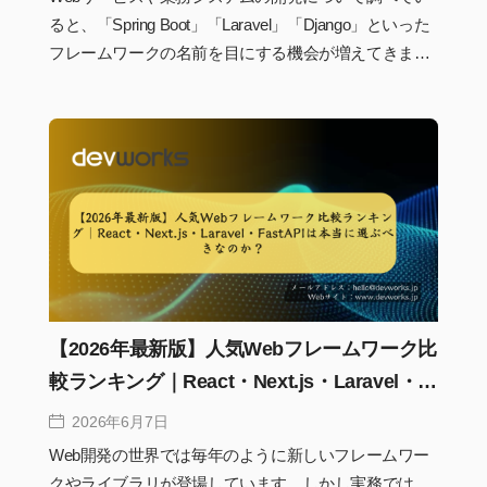
ると、「Spring Boot」「Laravel」「Django」といった
フレームワークの名前を目にする機会が増えてきま
す。しかし、「そもそもフレームワークとは何なの
か」「プログラミング言語だけでは開発できないの
か」と疑問に感じる人も少なくありません。実際、現
代のシステム開発においてフレームワークは単なる便
利ツールではなく、開発効率や品質、保守性を支える
重要な基盤となっています。この記事では、システム
フレームワークの基本的な仕組みからライブラリとの
違い、システム開発における役割、代表的なフレーム
ワークまでをわかりやすく解説します。
【2026年最新版】人気Webフレームワーク比
較ランキング｜React・Next.js・Laravel・
FastAPIは本当に選ぶべきなのか？
2026年6月7日
Web開発の世界では毎年のように新しいフレームワー
クやライブラリが登場しています。しかし実務では