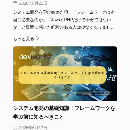
説
2026年6月21日
システム開発を学び始めた頃、「フレームワークは本
当に必要なのか」「JavaやPHPだけで十分ではない
か」と疑問に感じた経験がある人は少なくありませ
ん。実際、小規模なツールであればフレームワークな
もっと見る
しでも開発できます。しかし、開発規模が大きくな
り、複数人で保守を続けることを考えると、共通ルー
ルや再利用可能な仕組みがなければ品質を維持するこ
とは難しくなります。現在、多くのシステム開発でフ
レームワークが採用されているのは、単に開発を楽に
するためではなく、長期的な保守や品質を支える土台
として重要な役割を果たしているためです。
システム開発の基礎知識｜フレームワークを
学ぶ前に知るべきこと
2026年6月17日