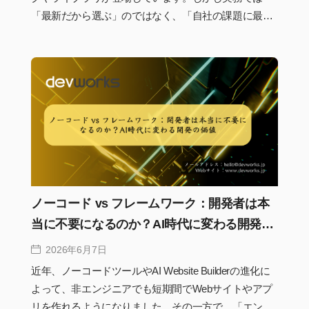
「最新だから選ぶ」のではなく、「自社の課題に最適
だから選ぶ」ことが重要です。2026年はAI開発の普
及、Edge Computingの拡大、SEO要件の高度化によっ
て、フレームワーク選定の基準そのものが変わり始め
ています。本記事では現在の市場動向を踏まえなが
ら、フロントエンド・バックエンド双方の人気フレー
ムワークを比較し、どの技術が今後も価値を持ち続け
るのかを実務視点で解説します。
ノーコード vs フレームワーク：開発者は本
当に不要になるのか？AI時代に変わる開発の
価値
2026年6月7日
近年、ノーコードツールやAI Website Builderの進化に
よって、非エンジニアでも短期間でWebサイトやアプ
リを作れるようになりました。その一方で、「エンジ