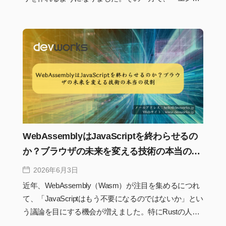
ニアは不要になるのか」という議論も増えています。
しかし実際には、ノーコードの普及によって減る仕事
がある一方で、より重要性を増す役割も存在します。
本記事では、ノーコードとフレームワークの関係を整
理しながら、これからの開発者に求められるスキルや
役割について解説します。
WebAssemblyはJavaScriptを終わらせるの
か？ブラウザの未来を変える技術の本当の役
割
2026年6月3日
近年、WebAssembly（Wasm）が注目を集めるにつれ
て、「JavaScriptはもう不要になるのではないか」とい
う議論を目にする機会が増えました。特にRustの人気
上昇やブラウザ上で動作する高性能アプリケーション