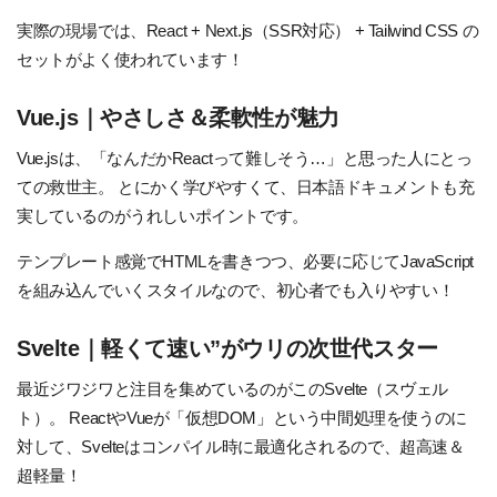
実際の現場では、React + Next.js（SSR対応） + Tailwind CSS の
セットがよく使われています！
Vue.js｜やさしさ＆柔軟性が魅力
Vue.jsは、「なんだかReactって難しそう…」と思った人にとっ
ての救世主。
とにかく学びやすくて、日本語ドキュメントも充
実しているのがうれしいポイントです。
テンプレート感覚でHTMLを書きつつ、必要に応じてJavaScript
を組み込んでいくスタイルなので、初心者でも入りやすい！
Svelte｜軽くて速い”がウリの次世代スター
最近ジワジワと注目を集めているのがこのSvelte（スヴェル
ト）。
ReactやVueが「仮想DOM」という中間処理を使うのに
対して、Svelteはコンパイル時に最適化されるので、超高速＆
超軽量！