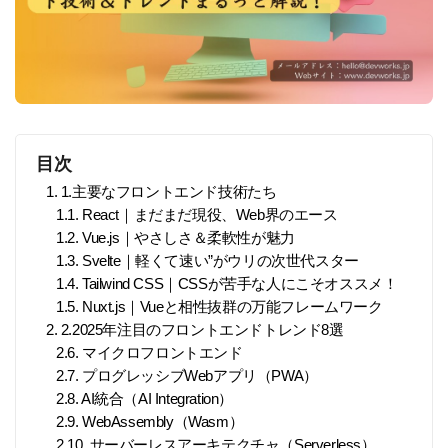
目次
1. 1.主要なフロントエンド技術たち
1.1. React｜まだまだ現役、Web界のエース
1.2. Vue.js｜やさしさ＆柔軟性が魅力
1.3. Svelte｜軽くて速い”がウリの次世代スター
1.4. Tailwind CSS｜CSSが苦手な人にこそオススメ！
1.5. Nuxt.js｜Vueと相性抜群の万能フレームワーク
2. 2.2025年注目のフロントエンドトレンド8選
2.6. マイクロフロントエンド
2.7. プログレッシブWebアプリ（PWA）
2.8. AI統合（AI Integration）
2.9. WebAssembly（Wasm）
2.10. サーバーレスアーキテクチャ（Serverless）