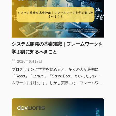
とは難しくなります。現在、多くのシステム開発でフ
レームワークが採用されているのは、単に開発を楽に
するためではなく、長期的な保守や品質を支える土台
として重要な役割を果たしているためです。
システム開発の基礎知識｜フレームワークを
学ぶ前に知るべきこと
2026年6月17日
プログラミング学習を始めると、多くの人が最初に
「React」「Laravel」「Spring Boot」といったフレー
ムワークに触れます。しかし実際には、フレームワー
クだけを学んでもシステム開発の全体像は見えてきま
せん。なぜデータベースが必要なのか、APIはどのよ
うに動いているのか、フロントエンドとバックエンド
はどう連携しているのか。こうした基礎を理解してい