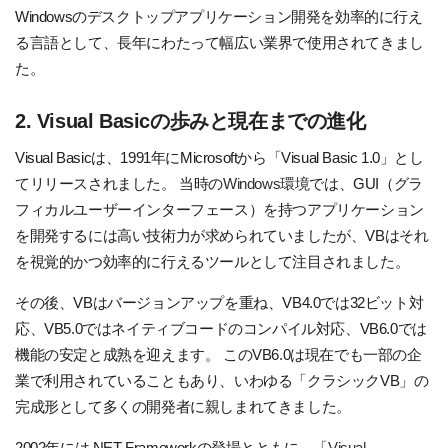
Windowsのデスクトップアプリケーション開発を効率的に行え
る言語として、長年にわたって幅広い業界で使用されてきまし
た。
2. Visual Basicの歩みと現在までの進化
Visual Basicは、1991年にMicrosoftから「Visual Basic 1.0」とし
てリリースされました。
当時の
Windows環境
では、GUI（グラ
フィカルユーザーインターフェース）を持つアプリケーション
を開発するには高い技術力が求められていましたが、VBはそれ
を視覚的かつ効率的に行えるツールとして注目されました。
その後、VBはバージョンアップを重ね、VB4.0では32ビット対
応、VB5.0ではネイティブコードのコンパイル対応、VB6.0では
機能の安定と成熟を迎えます。
このVB6.0は現在でも一部の企
業で利用されていることもあり、いわゆる「クラシックVB」の
完成形として多くの開発者に親しまれてきました。
2002年には.NET Frameworkの登場とともに、「
Visual