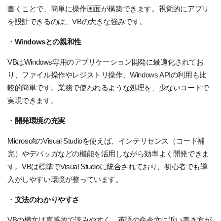
書くことで、簡単に操作画面が構築できます。視覚的にアプリ
を設計できるのは、VBの大きな強みです。
・
Windowsとの親和性
VBはWindows専用のアプリケーション開発に最適化されてお
り、ファイル操作やレジストリ操作、
Windows API
の利用も比
較的簡単です。業務で使われるような処理を、少ないコードで
実現できます。
・
開発環境の充実
MicrosoftのVisual Studioを使えば、インテリセンス（コード補
完）やデバッガなどの機能を活用しながら効率よく開発できま
す。VBは標準でVisual Studioに統合されており、初心者でも導
入がしやすい環境が整っています。
・
文法のわかりやすさ
VBの構文は直感的で読みやすく、英語の命令文に近い書き方が