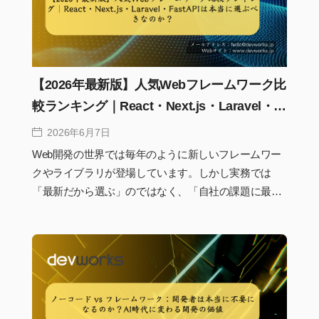
重要な基盤となっています。この記事では、システム
フレームワークの基本的な仕組みからライブラリとの
違い、システム開発における役割、代表的なフレーム
ワークまでをわかりやすく解説します。
【2026年最新版】人気Webフレームワーク比
較ランキング｜React・Next.js・Laravel・
FastAPIは本当に選ぶべきなのか？
2026年6月7日
Web開発の世界では毎年のように新しいフレームワー
クやライブラリが登場しています。しかし実務では
「最新だから選ぶ」のではなく、「自社の課題に最適
だから選ぶ」ことが重要です。2026年はAI開発の普
及、Edge Computingの拡大、SEO要件の高度化によっ
て、フレームワーク選定の基準そのものが変わり始め
ています。本記事では現在の市場動向を踏まえなが
ら、フロントエンド・バックエンド双方の人気フレー
ムワークを比較し、どの技術が今後も価値を持ち続け