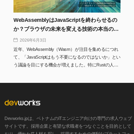
WebAssemblyはJavaScriptを終わらせるの
か？ブラウザの未来を変える技術の本当の役
割
2026年6月3日
近年、WebAssembly（Wasm）が注目を集めるにつれ
て、「JavaScriptはもう不要になるのではないか」とい
う議論を目にする機会が増えました。特にRustの人気
上昇やブラウザ上で動作する高性能アプリケーション
の登場によって、WebAssemblyは次世代Web技術の中
心として語られることも少なくありません。しかし実
際の開発現場では、WebAssemblyはJavaScriptを置き
換える存在ではなく、それぞれ異なる役割を担う技術
として発展しています。本記事では、WebAssemblyの
Devworks.jpは、ベトナムのITエンジニア向けの専門の求人ウェブ
仕組みや実際の活用事例、AI時代との関係性を整理し
サイトです。採用企業と有望な求職者をつなぐことを目的として
ながら、「JavaScript終了論」の真実を実務視点で解説
おり、優れたIT人材を探し、採用するための便利なプラットフォ