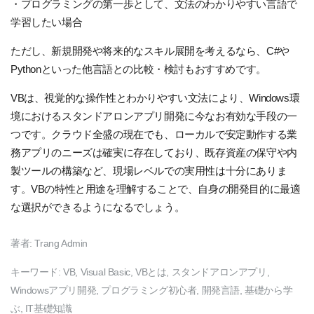
・プログラミングの第一歩として、文法のわかりやすい言語で
学習したい場合
ただし、新規開発や将来的なスキル展開を考えるなら、C#や
Pythonといった他言語との比較・検討もおすすめです。
VBは、視覚的な操作性とわかりやすい文法により、Windows環
境におけるスタンドアロンアプリ開発に今なお有効な手段の一
つです。クラウド全盛の現在でも、ローカルで安定動作する業
務アプリのニーズは確実に存在しており、既存資産の保守や内
製ツールの構築など、現場レベルでの実用性は十分にありま
す。VBの特性と用途を理解することで、自身の開発目的に最適
な選択ができるようになるでしょう。
著者:
Trang Admin
キーワード:
VB, Visual Basic, VBとは, スタンドアロンアプリ,
Windowsアプリ開発, プログラミング初心者, 開発言語, 基礎から学
ぶ, IT基礎知識