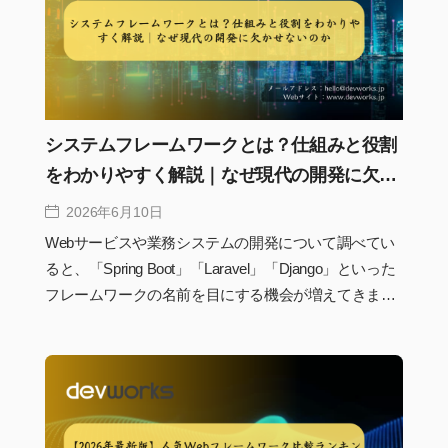
るかどうかで、その後の学習効率や設計力は大きく変
わります。本記事では、フレームワークを学ぶ前に押
さえておきたいシステム開発の基礎知識を、初心者に
もわかりやすく整理して解説します。
システムフレームワークとは？仕組みと役割
をわかりやすく解説｜なぜ現代の開発に欠か
せないのか
2026年6月10日
Webサービスや業務システムの開発について調べてい
ると、「Spring Boot」「Laravel」「Django」といった
フレームワークの名前を目にする機会が増えてきま
す。しかし、「そもそもフレームワークとは何なの
か」「プログラミング言語だけでは開発できないの
か」と疑問に感じる人も少なくありません。実際、現
代のシステム開発においてフレームワークは単なる便
利ツールではなく、開発効率や品質、保守性を支える